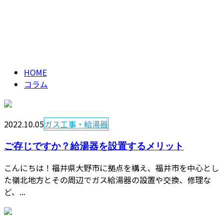
ENTRY
コラム
Contact
column
HOME
コラム
2022.10.05
ガス工事・給湯器
ご存じですか？給湯器を設置するメリット
こんにちは！福井県大野市に拠点を構え、福井市を中心とし
た嶺北地方とその周辺でガス給湯器の設置や交換、修理な
ど、...