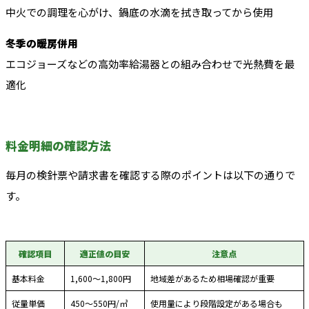
中火での調理を心がけ、鍋底の水滴を拭き取ってから使用
冬季の暖房併用
エコジョーズなどの高効率給湯器との組み合わせで光熱費を最
適化
料金明細の確認方法
毎月の検針票や請求書を確認する際のポイントは以下の通りで
す。
確認項目
適正値の目安
注意点
基本料金
1,600〜1,800円
地域差があるため相場確認が重要
従量単価
450〜550円/㎥
使用量により段階設定がある場合も