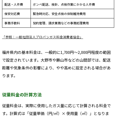
配送・人件費
ボンベ配送、検針、点検作業にかかる人件費
保安対応費
緊急時対応、安全点検の体制維持費用
事務手数料
契約管理、請求業務などの事務処理費用
「参照：一般社団法人プロパンガス料金消費者協会」
福井県内の基本料金は、一般的に1,700円〜2,000円程度の範囲
で設定されています。大野市や勝山市などの山間部では、配送
距離や気象条件の影響により、やや高めに設定される場合があ
ります。
従量料金の計算方法
従量料金は、実際に使用したガス量に応じて計算される料金で
す。計算式は「従量単価（円/㎥）× 使用量（㎥）」となりま