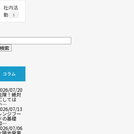
社内活
動
1
コラム
026/07/20
危険！絶対
にしては
い…
026/07/13
レンジフー
ドの基礎
知…
026/07/06
太陽光発電