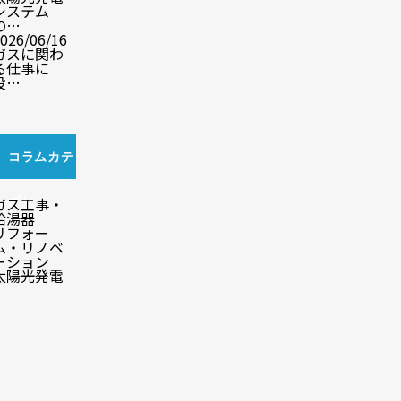
システム
の…
026/06/16
ガスに関わ
る仕事に
役…
コラムカテ
ゴリ
ガス工事・
給湯器
リフォー
ム・リノベ
ーション
太陽光発電