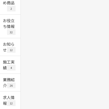
め商品
2
お役立
ち情報
32
お知ら
せ
12
施工実
績
4
業務紹
介
26
求人情
報
12