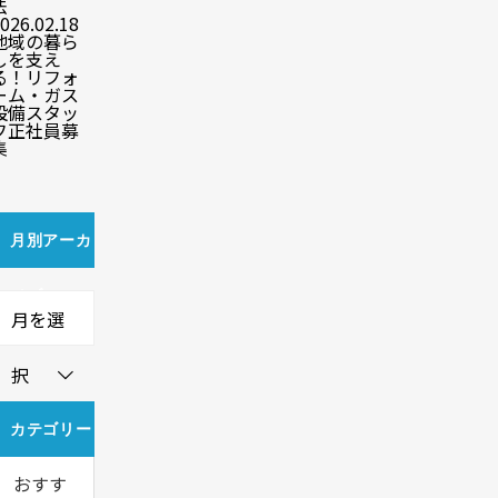
法
026.02.18
地域の暮ら
しを支え
る！リフォ
ーム・ガス
設備スタッ
フ正社員募
集
月別アーカ
イブ
月を選
択
カテゴリー
おすす