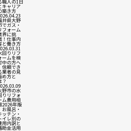
る職人の1日
とキャリア
の築き方
026.04.23
福井県大野
市でガス・
リフォーム
業界に挑
戦！仕事内
容と働き方
026.03.31
水回りリフ
ォームを検
討中の方へ
｜信頼でき
る業者の見
極め方と
は？
026.03.09
大野市の水
回りリフォ
ーム費用相
場2026年版
｜お風呂・
キッチン・
トイレ別の
費用内訳と
補助金活用